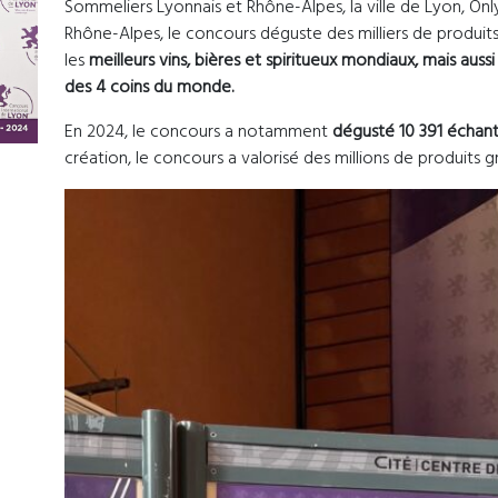
Sommeliers Lyonnais et Rhône-Alpes, la ville de Lyon, On
Rhône-Alpes, le concours déguste des milliers de produi
les
meilleurs vins, bières et spiritueux mondiaux, mais aussi
des 4 coins du monde.
En 2024, le concours a notamment
dégusté 10 391 échant
création, le concours a valorisé des millions de produits g